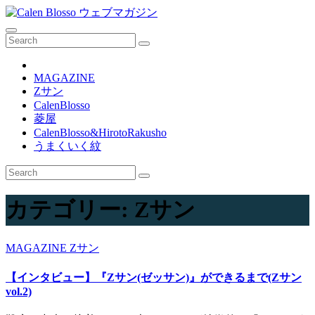
コ
ン
テ
ン
ツ
MAGAZINE
へ
Zサン
ス
CalenBlosso
キ
菱屋
ッ
CalenBlosso&HirotoRakusho
プ
うまくいく紋
カテゴリー:
Zサン
MAGAZINE
Zサン
【インタビュー】『Zサン(ゼッサン)』ができるまで(Zサン
vol.2)