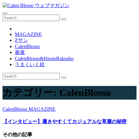
コ
ン
テ
ン
ツ
MAGAZINE
へ
Zサン
ス
CalenBlosso
キ
菱屋
ッ
CalenBlosso&HirotoRakusho
プ
うまくいく紋
カテゴリー:
CalenBlosso
CalenBlosso
MAGAZINE
【インタビュー】履きやすくてカジュアルな草履の秘密
その他の記事