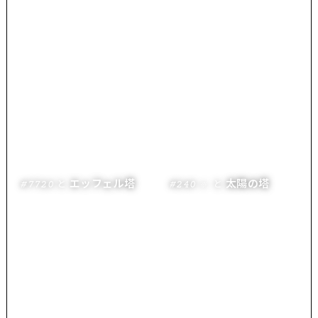
エッフェル塔
太陽の塔
と
と
#7720
#240
※