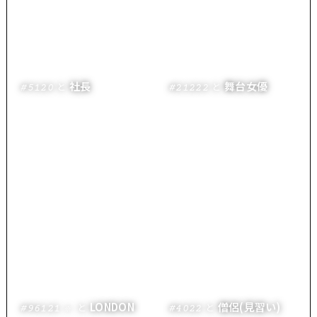
社長
舞台女優
と
と
#5120
#21222
LONDON
僧侶(見習い)
と
と
#96121
#4022
※