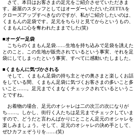
さて、本日はお客さまの足元をご紹介させていただきま
す。菱屋のスタッフとしてはオーダーいただいたZETTAを
クローズアップすべきなのですが、私がご紹介したいのは、
くまもんの足袋です。足元をちらりと見てからというもの、
くまもんに心を奪われたままでした(笑)
■オーダー足袋
こちらのくまもん足袋……生地を持ち込みで足袋を誂えた
とのこと。この生地が販売されているという事実、それを足
袋にしてしまったという事実、すべてに感動いたしました。
■くまもんに気づかされる
そして、くまもん足袋の持ち主とその奥さまと楽しくお話
をしている間、くまもん足袋に気づくお客さまの多いこと多
いこと……。足元までくまなくチェックされているというこ
とですね。
お着物の場合、足元のオシャレは二の次三の次になりが
ち……。しかし、街行く人たちは足元までチェックしていま
すので、どうだと言わんばかりにとことん足元のオシャレを
楽しみましょう。そして、足元のオシャレの決め手として、
ぜひカフェぞうりを……(笑)