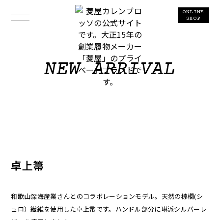
ONLINE
SHOP
NEW ARRIVAL
卓上箒
和歌山深海産業さんとのコラボレーションモデル。天然の棕櫚(シ
ュロ）繊維を使用した卓上帚です。ハンドル部分に琳派シルバーレ