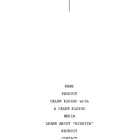
NEWS
PRODUCT
CALEN BLOSSO with
& CALEN BLOSSO
MEDIA
LEARN ABOUT “HISHIYA”
RECRUIT
CONTACT