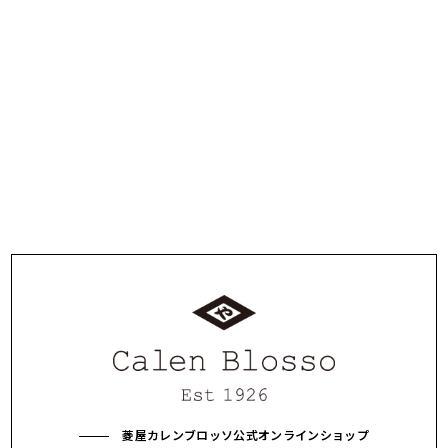
東京都中央区日本橋室町3-2-1
コレド室町テラス 1F
営業時間 10:00-21:00（不定休）
【営業時間について】
当面の間、11：00－20：00閉店となります。
菱屋カレンブロッソ公式オンラインショップ