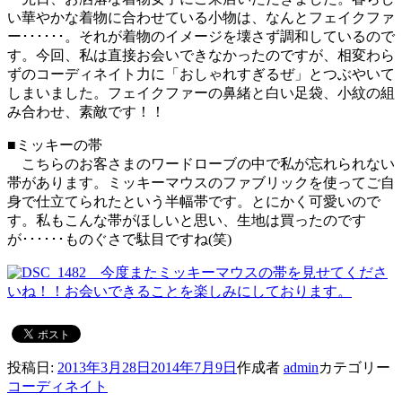
い華やかな着物に合わせている小物は、なんとフェイクファ
ー･･････。それが着物のイメージを壊さず調和しているので
す。今回、私は直接お会いできなかったのですが、相変わら
ずのコーディネイト力に「おしゃれすぎるぜ」とつぶやいて
しまいました。フェイクファーの鼻緒と白い足袋、小紋の組
み合わせ、素敵です！！
■ミッキーの帯
こちらのお客さまのワードローブの中で私が忘れられない
帯があります。ミッキーマウスのファブリックを使ってご自
身で仕立てられたという半幅帯です。とにかく可愛いので
す。私もこんな帯がほしいと思い、生地は買ったのです
が･･････ものぐさで駄目ですね(笑)
今度またミッキーマウスの帯を見せてくださ
いね！！お会いできることを楽しみにしております。
投稿日:
2013年3月28日
2014年7月9日
作成者
admin
カテゴリー
コーディネイト