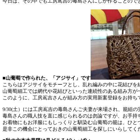
今日は、その中でも工房嶌吉の毒島さんにしか作ることので
■山葡萄で作られた、「アジサイ」です
こちらはアジサイをモチーフとし、乱れ編みの中に花結びを
山葡萄細工では網代や花結びといった連続性のある組み方が
このように、工房嶌吉さんが組み方の実用新案登録をお持ち
9/30(土）には工房嶌吉の毒島さんご夫妻が来場され、籠
毒島さんの職人技を直に感じられるのは勿論ですが、お手持
お着物にもお洋服にもしっくりと馴染む山葡萄の籠は、ひと
是非この機会にとっておきの山葡萄細工を探しにいらしてく