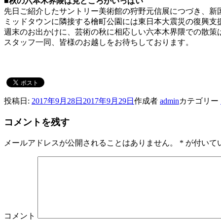
■秋の六本木界隈は見どころがいっぱい
先日ご紹介したサントリー美術館の狩野元信展につづき、新
ミッドタウンに隣接する檜町公園には東日本大震災の復興支
週末のお出かけに、芸術の秋に相応しい六本木界隈での散策
スタッフ一同、皆様のお越しをお待ちしております。
投稿日:
2017年9月28日
2017年9月29日
作成者
admin
カテゴリー
コメントを残す
メールアドレスが公開されることはありません。
*
が付いて
コメント