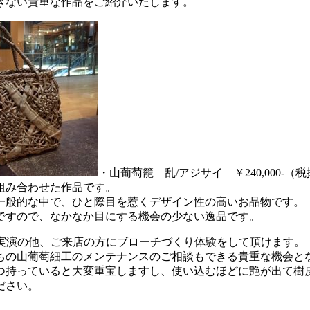
きない貴重な作品をご紹介いたします。
・山葡萄籠 乱/アジサイ ￥240,000-（
組み合わせた作品です。
一般的な中で、ひと際目を惹くデザイン性の高いお品物です。
ですので、なかなか目にする機会の少ない逸品です。
組の実演の他、ご来店の方にブローチづくり体験をして頂けます。
ちの山葡萄細工のメンテナンスのご相談もできる貴重な機会と
つ持っていると大変重宝しますし、使い込むほどに艶が出て樹
ださい。