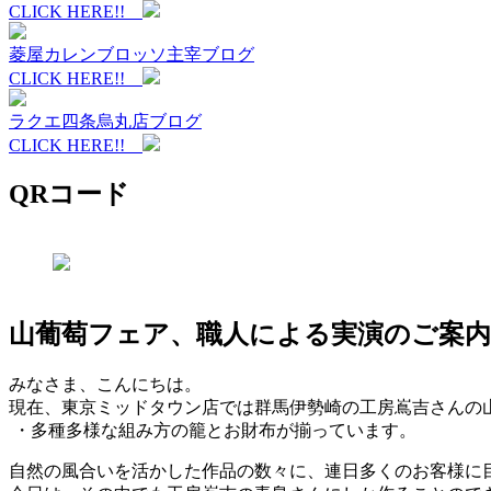
CLICK HERE!!
菱屋カレンブロッソ主宰ブログ
CLICK HERE!!
ラクエ四条烏丸店ブログ
CLICK HERE!!
QRコード
山葡萄フェア、職人による実演のご案内
みなさま、こんにちは。
現在、東京ミッドタウン店では群馬伊勢崎の工房嶌吉さんの
・多種多様な組み方の籠とお財布が揃っています。
自然の風合いを活かした作品の数々に、連日多くのお客様に