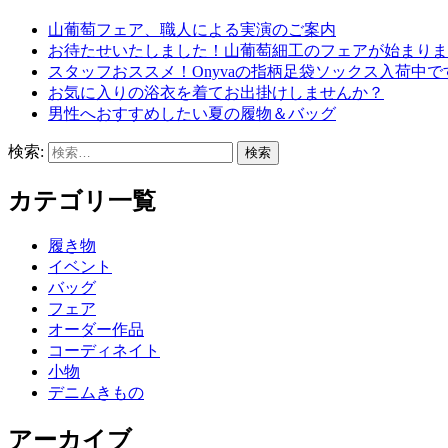
山葡萄フェア、職人による実演のご案内
お待たせいたしました！山葡萄細工のフェアが始まりま
スタッフおススメ！Onyvaの指柄足袋ソックス入荷中で
お気に入りの浴衣を着てお出掛けしませんか？
男性へおすすめしたい夏の履物＆バッグ
検索:
カテゴリ一覧
履き物
イベント
バッグ
フェア
オーダー作品
コーディネイト
小物
デニムきもの
アーカイブ