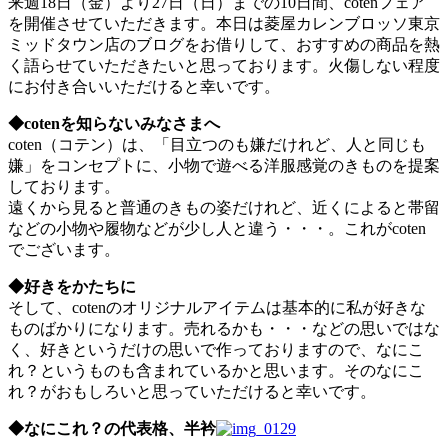
来週18日（金）より27日（日）までの10日間、cotenフェア
を開催させていただきます。本日は菱屋カレンブロッソ東京
ミッドタウン店のブログをお借りして、おすすめの商品を熱
く語らせていただきたいと思っております。火傷しない程度
にお付き合いいただけると幸いです。
◆cotenを知らないみなさまへ
coten（コテン）は、「目立つのも嫌だけれど、人と同じも
嫌」をコンセプトに、小物で遊べる洋服感覚のきものを提案
しております。
遠くから見ると普通のきもの姿だけれど、近くによると帯留
などの小物や履物などが少し人と違う・・・。これがcoten
でございます。
◆好きをかたちに
そして、cotenのオリジナルアイテムは基本的に私が好きな
ものばかりになります。売れるかも・・・などの思いではな
く、好きというだけの思いで作っておりますので、なにこ
れ？というものも含まれているかと思います。そのなにこ
れ？がおもしろいと思っていただけると幸いです。
◆なにこれ？の代表格、半衿