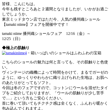
皆様、こんにちは。
今年も残すところあと２週間となりましたが、いかがお過ご
しでしょうか。
東京ミッドタウン店ではただ今、人気の播州織ショール
【tamaki niime】フェアを開催中です！
tamaki niime 播州織ショールフェア 12/16（金）～
12/25（日）
◆極上の肌触り
・箱いっぱいのショールはふわふわの宝箱
こちらのショールの魅力は何と言っても、その肌触りと色使
い。
ヴィンテージの織機によって時間をかけて、まるでガーゼの
ように、ゆっくりやわらかに織り上げられた生地は、お肌へ
のあたりがとってもソフト。
今回は冬のフェアですので、コットンにウールを混ぜたタイ
プをご紹介しておりますが、「ウールの肌触りが少し苦手
で…」という方もご安心ください。
首に巻いて頂いてもチクチク感は全くなく、ふんわり暖かく
包み込んでくれますよ。