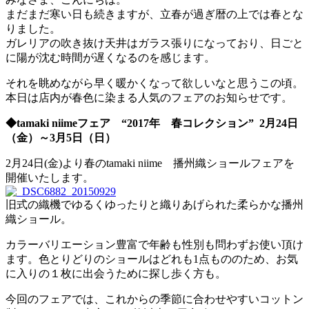
まだまだ寒い日も続きますが、立春が過ぎ暦の上では春とな
りました。
ガレリアの吹き抜け天井はガラス張りになっており、日ごと
に陽が沈む時間が遅くなるのを感じます。
それを眺めながら早く暖かくなって欲しいなと思うこの頃。
本日は店内が春色に染まる人気のフェアのお知らせです。
◆tamaki niimeフェア “2017年 春コレクション” 2月24日
（金）～3月5日（日）
2月24日(金)より春のtamaki niime 播州織ショールフェアを
開催いたします。
旧式の織機でゆるくゆったりと織りあげられた柔らかな播州
織ショール。
カラーバリエーション豊富で年齢も性別も問わずお使い頂け
ます。色とりどりのショールはどれも1点もののため、お気
に入りの１枚に出会うために探し歩く方も。
今回のフェアでは、これからの季節に合わせやすいコットン