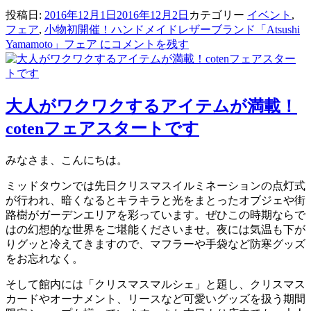
投稿日:
2016年12月1日
2016年12月2日
カテゴリー
イベント
,
フェア
,
小物
初開催！ハンドメイドレザーブランド「Atsushi
Yamamoto」フェア に
コメントを残す
大人がワクワクするアイテムが満載！
cotenフェアスタートです
みなさま、こんにちは。
ミッドタウンでは先日クリスマスイルミネーションの点灯式
が行われ、暗くなるとキラキラと光をまとったオブジェや街
路樹がガーデンエリアを彩っています。ぜひこの時期ならで
はの幻想的な世界をご堪能くださいませ。夜には気温も下が
りグッと冷えてきますので、マフラーや手袋など防寒グッズ
をお忘れなく。
そして館内には「クリスマスマルシェ」と題し、クリスマス
カードやオーナメント、リースなど可愛いグッズを扱う期間