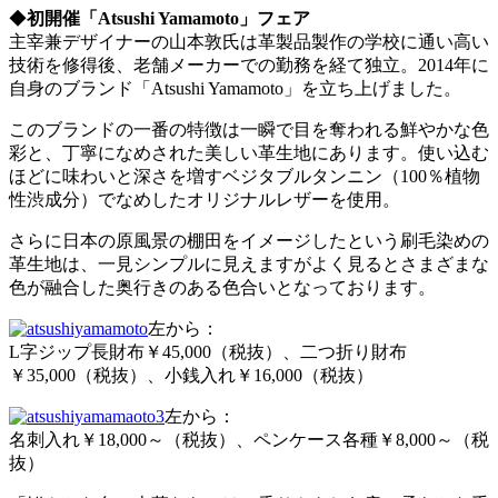
◆
初開催「Atsushi Yamamoto」フェア
主宰兼デザイナーの山本敦氏は
革製品製作の学校に通い高い
技術を修得後、老舗メーカーでの勤務を経て
独立。2014年に
自身のブランド「Atsushi Yamamoto」を立ち上げました。
このブランドの一番の特徴は一瞬で目を奪われる鮮やかな色
彩と、丁寧になめされた美しい革生地にあります。使い込む
ほどに味わいと深さを増すベジタブルタンニン（100％植物
性渋成分）でなめしたオリジナルレザーを使用。
さらに日本の原風景の棚田をイメージしたという刷毛染めの
革生地は、一見シンプルに見えますがよく見るとさまざまな
色が融合した奥行きのある色合いとなっております。
左から：
L字ジップ長財布￥45,000（税抜）、二つ折り財布
￥35,000（税抜）、小銭入れ￥16,000（税抜）
左から：
名刺入れ￥18,000～（税抜）、ペンケース各種￥8,000～（税
抜）