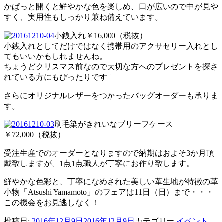
かぱっと開くと鮮やかな色を楽しめ、口が広いので中が見や
すく、実用性もしっかり兼ね備えています。
小銭入れ￥16,000（税抜）
小銭入れとしてだけではなく携帯用のアクサセリー入れとし
てもいいかもしれませんね。
ちょうどクリスマス前なので大切な方へのプレゼントを探さ
れている方にもぴったりです！
さらにオリジナルレザーをつかったバッグオーダーも承りま
す。
刷毛染がきれいなブリーフケース
￥72,000（税抜）
受注生産でのオーダーとなりますので納期はおよそ3か月頂
戴致しますが、1点1点職人が丁寧にお作り致します。
鮮やかな色彩と、丁寧になめされた美しい革生地が特徴の革
小物「Atsushi Yamamoto」のフェアは11日（日）まで・・・
この機会をお見逃しなく！
投稿日:
2016年12月9日
2016年12月9日
カテゴリー
イベント
,