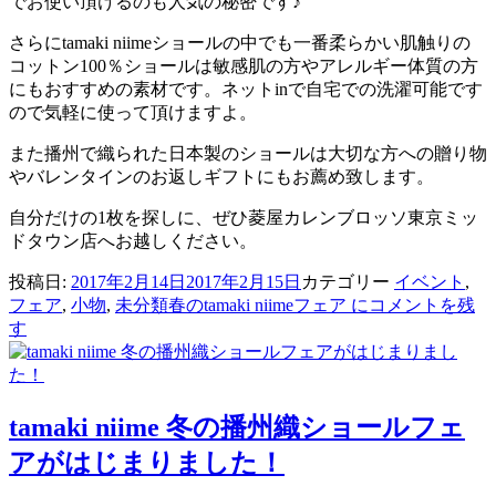
でお使い頂けるのも人気の秘密です♪
さらにtamaki niimeショールの中でも一番柔らかい肌触りの
コットン100％ショールは敏感肌の方やアレルギー体質の方
にもおすすめの素材です。ネットinで自宅での洗濯可能です
ので気軽に使って頂けますよ。
また播州で織られた日本製のショールは大切な方への贈り物
やバレンタインのお返しギフトにもお薦め致します。
自分だけの1枚を探しに、ぜひ菱屋カレンブロッソ東京ミッ
ドタウン店へお越しください。
投稿日:
2017年2月14日
2017年2月15日
カテゴリー
イベント
,
フェア
,
小物
,
未分類
春のtamaki niimeフェア に
コメントを残
す
tamaki niime 冬の播州織ショールフェ
アがはじまりました！