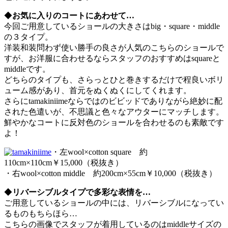
◆
お気に入りのコートにあわせて…
今回ご用意しているショールの大きさはbig・square・middle
の３タイプ。
洋装和装問わず使い勝手の良さが人気のこちらのショールで
すが、お洋服に合わせるならスタッフのおすすめはsquareと
middleです。
どちらのタイプも、さらっとひと巻きするだけで程良いボリ
ューム感があり、首元をぬくぬくにしてくれます。
さらにtamakiniimeならではのビビッドでありながら絶妙に配
された色遣いが、不思議と色々なアウターにマッチします。
鮮やかなコートに反対色のショールを合わせるのも素敵です
よ！
・左wool×cotton square 約
110cm×110cm￥15,000（税抜き）
・右wool×cotton middle 約200cm×55cm￥10,000（税抜き）
◆
リバーシブルタイプで多彩な表情を…
ご用意しているショールの中には、リバーシブルになってい
るものもちらほら…
こちらの画像でスタッフが着用しているのはmiddleサイズの