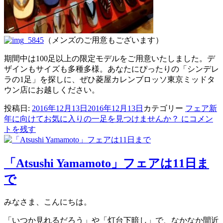
（メンズのご用意もございます）
期間中は100足以上の限定モデルをご用意いたしました。デ
ザインもサイズも多種多様。あなたにぴったりの「シンデレ
ラの1足」を探しに、ぜひ菱屋カレンブロッソ東京ミッドタ
ウン店にお越しください。
投稿日:
2016年12月13日
2016年12月13日
カテゴリー
フェア
新
年に向けてお気に入りの一足を見つけませんか？ に
コメン
トを残す
「Atsushi Yamamoto」フェアは11日ま
で
みなさま、こんにちは。
「いつか見れるだろう」や「灯台下暗し」で、なかなか間近