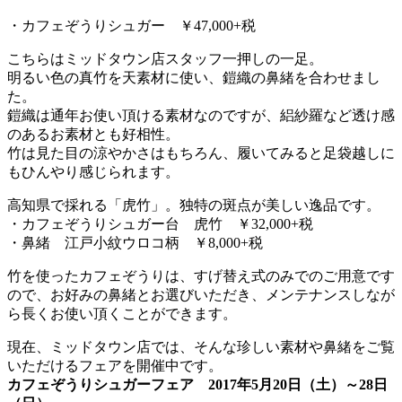
・カフェぞうりシュガー ￥47,000+税
こちらはミッドタウン店スタッフ一押しの一足。
明るい色の真竹を天素材に使い、鎧織の鼻緒を合わせまし
た。
鎧織は通年お使い頂ける素材なのですが、絽紗羅など透け感
のあるお素材とも好相性。
竹は見た目の涼やかさはもちろん、履いてみると足袋越しに
もひんやり感じられます。
高知県で採れる「虎竹」。独特の斑点が美しい逸品です。
・カフェぞうりシュガー台 虎竹 ￥32,000+税
・鼻緒 江戸小紋ウロコ柄 ￥8,000+税
竹を使ったカフェぞうりは、すげ替え式のみでのご用意です
ので、お好みの鼻緒とお選びいただき、メンテナンスしなが
ら長くお使い頂くことができます。
現在、ミッドタウン店では、そんな珍しい素材や鼻緒をご覧
いただけるフェアを開催中です。
カフェぞうりシュガーフェア 2017年5月20日（土）～28日