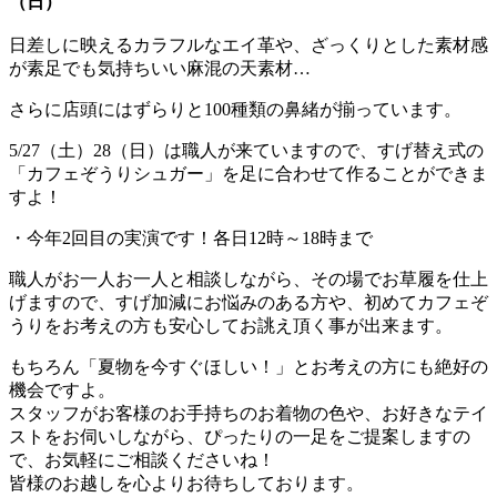
（日）
日差しに映えるカラフルなエイ革や、ざっくりとした素材感
が素足でも気持ちいい麻混の天素材…
さらに店頭にはずらりと100種類の鼻緒が揃っています。
5/27（土）28（日）は職人が来ていますので、すげ替え式の
「カフェぞうりシュガー」を足に合わせて作ることができま
すよ！
・今年2回目の実演です！各日12時～18時まで
職人がお一人お一人と相談しながら、その場でお草履を仕上
げますので、すげ加減にお悩みのある方や、初めてカフェぞ
うりをお考えの方も安心してお誂え頂く事が出来ます。
もちろん「夏物を今すぐほしい！」とお考えの方にも絶好の
機会ですよ。
スタッフがお客様のお手持ちのお着物の色や、お好きなテイ
ストをお伺いしながら、ぴったりの一足をご提案しますの
で、お気軽にご相談くださいね！
皆様のお越しを心よりお待ちしております。