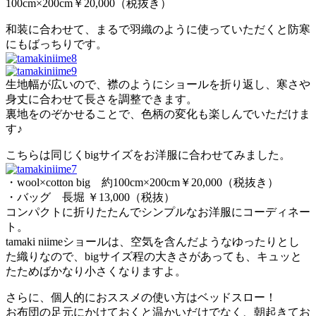
100cm×200cm￥20,000（税抜き）
和装に合わせて、まるで羽織のように使っていただくと防寒
にもばっちりです。
生地幅が広いので、襟のようにショールを折り返し、寒さや
身丈に合わせて長さを調整できます。
裏地をのぞかせることで、色柄の変化も楽しんでいただけま
す♪
こちらは同じくbigサイズをお洋服に合わせてみました。
・wool×cotton big 約100cm×200cm￥20,000（税抜き）
・バッグ 長堀 ￥13,000（税抜）
コンパクトに折りたたんでシンプルなお洋服にコーディネー
ト。
tamaki niimeショールは、空気を含んだようなゆったりとし
た織りなので、bigサイズ程の大きさがあっても、キュッと
たためばかなり小さくなりますよ。
さらに、個人的におススメの使い方はベッドスロー！
お布団の足元にかけておくと温かいだけでなく、朝起きてお