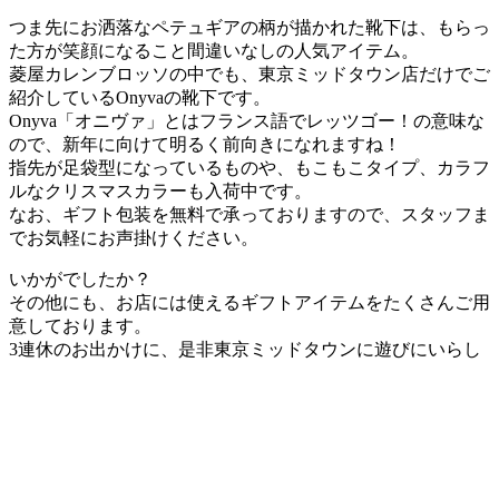
つま先にお洒落なペテュギアの柄が描かれた靴下は、もらっ
た方が笑顔になること間違いなしの人気アイテム。
菱屋カレンブロッソの中でも、東京ミッドタウン店だけでご
紹介しているOnyvaの靴下です。
Onyva「オニヴァ」とはフランス語でレッツゴー！の意味な
ので、新年に向けて明るく前向きになれますね！
指先が足袋型になっているものや、もこもこタイプ、カラフ
ルなクリスマスカラーも入荷中です。
なお、ギフト包装を無料で承っておりますので、スタッフま
でお気軽にお声掛けください。
いかがでしたか？
その他にも、お店には使えるギフトアイテムをたくさんご用
意しております。
3連休のお出かけに、是非東京ミッドタウンに遊びにいらし
てくださいね。
投稿日:
2016年12月24日
2016年12月24日
カテゴリー
イベント
,
コーディネイト
クリスマスギフトはお決まりですか？ に
コ
メントを残す