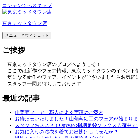
コンテンツへスキップ
東京ミッドタウン店
メニューとウィジェット
ご挨拶
東京ミッドタウン店のブログへようこそ！
ここでは新作やフェア情報、東京ミッドタウンのイベント
気になる新作やフェア、イベントがございましたらお気軽
スタッフ一同お待ちしております。
最近の記事
山葡萄フェア、職人による実演のご案内
お待たせいたしました！山葡萄細工のフェアが始まりま
スタッフおススメ！Onyvaの指柄足袋ソックス入荷中で
お気に入りの浴衣を着てお出掛けしませんか？