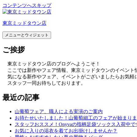
コンテンツへスキップ
東京ミッドタウン店
メニューとウィジェット
ご挨拶
東京ミッドタウン店のブログへようこそ！
ここでは新作やフェア情報、東京ミッドタウンのイベント
気になる新作やフェア、イベントがございましたらお気軽
スタッフ一同お待ちしております。
最近の記事
山葡萄フェア、職人による実演のご案内
お待たせいたしました！山葡萄細工のフェアが始まりま
スタッフおススメ！Onyvaの指柄足袋ソックス入荷中で
お気に入りの浴衣を着てお出掛けしませんか？