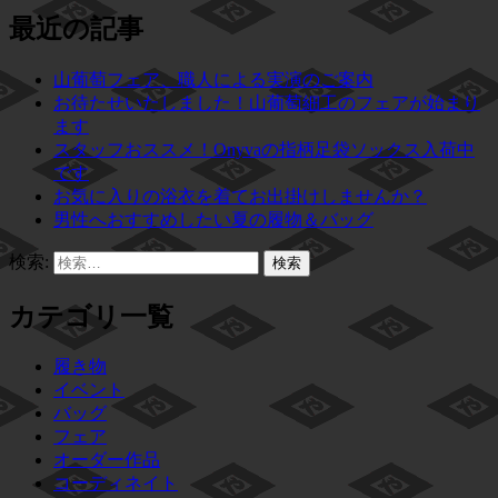
最近の記事
山葡萄フェア、職人による実演のご案内
お待たせいたしました！山葡萄細工のフェアが始まり
ます
スタッフおススメ！Onyvaの指柄足袋ソックス入荷中
です
お気に入りの浴衣を着てお出掛けしませんか？
男性へおすすめしたい夏の履物＆バッグ
検索:
カテゴリ一覧
履き物
イベント
バッグ
フェア
オーダー作品
コーディネイト