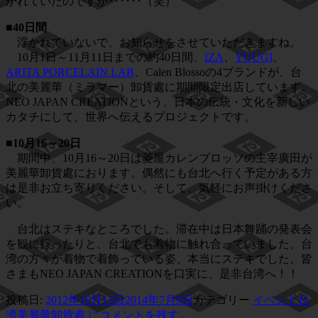
かれていたのですが･･････（笑）
■40日間
浮かれていないで、お知らせをさせていただきますね。
10月1日～11月11日までの約40日間、
IZA
、
YUUGI
、
ARITA PORCELAIN LAB
、Calen Blossoの4ブランドが、台
北の美麗華（ミラマー）卸貨處に期間限定出店しています。
NEO JAPAN CREATIONという、日本の伝統・文化を新しい
カタチにして、世界へ伝えるプロジェクトです。
■10月16～20日
期間中、10月16～20日は菱屋カレンブロッソの主宰廣田が
美麗華卸貨處におります。偶然にも台北へ行く予定がある方
は是非お立ち寄りください。そして、気軽にお声掛けくださ
い。
台北はステキなところでした。滞在中は日本舞踊の発表会
を観に行ったりと、台北でも着物に触れ合っていました。台
湾の方々が着物で着飾っている姿、本当にステキでした。皆
さまもNEO JAPAN CREATIONを口実に、是非台湾へ！！
投稿日:
2012年10月13日
2014年7月9日
カテゴリー
イベント
台
湾美麗華卸貨處 に
コメントを残す