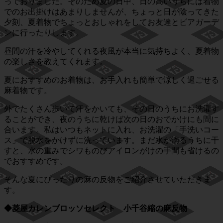
っておりました。そのため夏の日中、日の高いうちには着物
でのお出掛けはあまりしませんが、ちょっと日が陰ってきた
夕刻、夏着物でちょっとおしゃれをしてお友達とビアガーデ
ンに行ったりします。
昼間の汗を冷やしてくれる夜風が本当に気持ちよく、夏着物
の楽しさを教えてくれます。
夏におすすめのお着物は、お手入れも簡単で涼しく過ごせる
麻着物です。
外でたくさん歩いて汗をかいても、その日のうちにお洗濯す
ることができ、夜のうちに乾けば次の日のおでかけにも間に
合います。私はいつもネットに入れ、お洗濯の「手洗いコー
ス」で脱水をかけずに洗っています。まだ水が滴るうちに干
すと、水の重みでシワものびアイロンがけの手間も省けるの
でおすすめです。
そんな夏にぴったりの麻の反物をご紹介させていただきま
す。
◆菱屋カレンブロッソセレクト 小千谷縮の麻反物