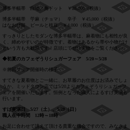
博多半幅帯 白地／角ドット ￥28,000（税抜）
博多半幅帯 苧麻（チョマ） 辛子 ￥45,000（税抜）
はなおび留 ビールと枝豆 ￥4,000（税抜）
すっきりとしたモダンな博多半幅帯は、麻着物にも相性が良
く、締めやすいのが特徴です。着物はあるから帯や小物だけ
という方も大歓迎です！店頭にてぜひ実物をご覧ください。
◆初夏のカフェぞうりシュガーフェア 5/20～5/28
※前回フェア開催時の様子
すてきな夏着物とご一緒に、お草履のお仕度はお済みでしょ
うか。ミッドタウン店では5/20よりカフェぞうりシュガーフ
ェアを開催いたします。恒例となった職人によるすげ実演も
行います。
すげ実演日 5/27（土）、5/28（日）
職人在中時間 12時～18時
お足に合わせて誂えて頂ける貴重な機会ですので、みなさま