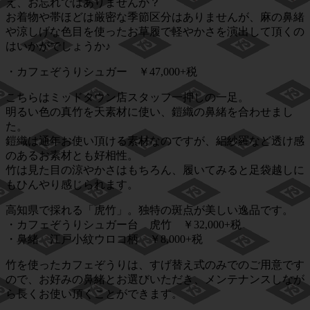
え、お忘れではありませんか？
お着物や帯ほどは厳密な季節区分はありませんが、麻の鼻緒
や涼しげな色目を使ったお草履で軽やかさを演出して頂くの
はいかがでしょうか♪
・カフェぞうりシュガー ￥47,000+税
こちらはミッドタウン店スタッフ一押しの一足。
明るい色の真竹を天素材に使い、鎧織の鼻緒を合わせまし
た。
鎧織は通年お使い頂ける素材なのですが、絽紗羅など透け感
のあるお素材とも好相性。
竹は見た目の涼やかさはもちろん、履いてみると足袋越しに
もひんやり感じられます。
高知県で採れる「虎竹」。独特の斑点が美しい逸品です。
・カフェぞうりシュガー台 虎竹 ￥32,000+税
・鼻緒 江戸小紋ウロコ柄 ￥8,000+税
竹を使ったカフェぞうりは、すげ替え式のみでのご用意です
ので、お好みの鼻緒とお選びいただき、メンテナンスしなが
ら長くお使い頂くことができます。