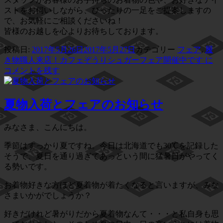
ストをお伺いしながら、ぴったりの一足をご提案しますの
で、お気軽にご相談くださいね！
皆様のお越しを心よりお待ちしております。
投稿日:
2017年5月26日
2017年5月27日
カテゴリー
フェア
,
履
き物
職人来店！カフェぞうりシュガーフェア開催中です に
コメントを残す
夏物入荷とフェアのお知らせ
みなさま、こんにちは。
季節はすっかり夏ですね。今日は北海道でも30℃を記録した
そうで、夏日を通り過ぎてあっという間に猛暑日がやってく
る勢いです。
お着物好きな方ほど夏着物が着たくなると言いますが、みな
さまいかがでしょうか？
好きだけれど暑がりだから夏着物なんて・・・と私自身も思