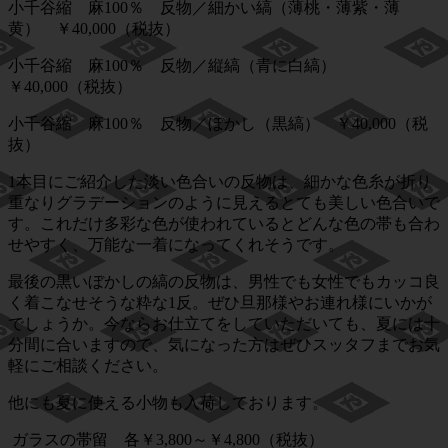
小千谷縮 麻100％ 反物／細かい縞（薄桃・薄紫・薄
黄） ￥40,000（税抜）
小千谷縮 麻100％ 反物／縦縞（青に白縞）
￥40,000（税抜）
小千谷縮 麻100％ 反物／ぼかし（黒縞） ￥40,000（税
抜）
1本目にご紹介した淡い色合いの反物は、細かな色糸が折り
重なりグラデーションのように見えるとても美しい色合いで
す。これだけ多彩な色が使われているとどんな色の帯も合わ
せやすく、万能な一着になってくれそうです。
最後の黒いぼかしの縞の反物は、男性でも女性でもカッコ良
く着こなせそうな粋な1反。ぜひ旦那様やお連れ様にいかが
でしょうか。今ならお仕立てをしていただいても、夏には十
分間に合いますので、気になった方はぜひスッタフまでお気
軽にご相談ください。
他にも夏に使える小物も入荷しております。
ガラスの帯留 各￥3,800～￥4,800（税抜）