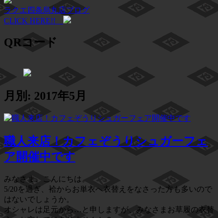
ラクエ四条烏丸店ブログ
CLICK HERE!!
QRコード
月別: 2017年5月
職人来店！カフェぞうりシュガーフェ
ア開催中です
みなさま、こんにちは。
5/20を過ぎ、袷からお単衣へ衣替えをなさった方も多いので
はないでしょうか。
オシャレは足元から…と申しますが、みなさまお草履の衣替