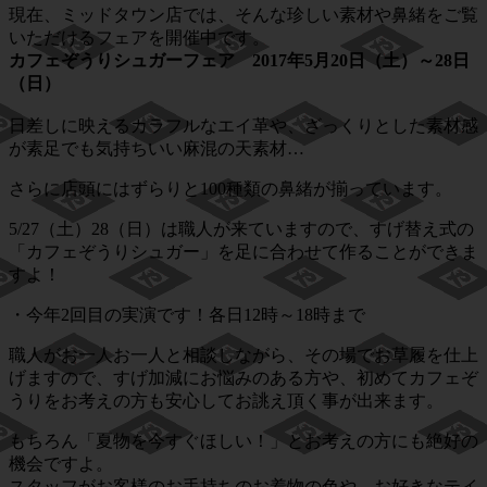
現在、ミッドタウン店では、そんな珍しい素材や鼻緒をご覧
いただけるフェアを開催中です。
カフェぞうりシュガーフェア 2017年5月20日（土）～28日
（日）
日差しに映えるカラフルなエイ革や、ざっくりとした素材感
が素足でも気持ちいい麻混の天素材…
さらに店頭にはずらりと100種類の鼻緒が揃っています。
5/27（土）28（日）は職人が来ていますので、すげ替え式の
「カフェぞうりシュガー」を足に合わせて作ることができま
すよ！
・今年2回目の実演です！各日12時～18時まで
職人がお一人お一人と相談しながら、その場でお草履を仕上
げますので、すげ加減にお悩みのある方や、初めてカフェぞ
うりをお考えの方も安心してお誂え頂く事が出来ます。
もちろん「夏物を今すぐほしい！」とお考えの方にも絶好の
機会ですよ。
スタッフがお客様のお手持ちのお着物の色や、お好きなテイ