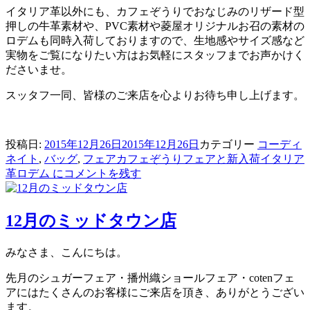
イタリア革以外にも、カフェぞうりでおなじみのリザード型
押しの牛革素材や、PVC素材や菱屋オリジナルお召の素材の
ロデムも同時入荷しておりますので、生地感やサイズ感など
実物をご覧になりたい方はお気軽にスタッフまでお声かけく
ださいませ。
スッタフ一同、皆様のご来店を心よりお待ち申し上げます。
投稿日:
2015年12月26日
2015年12月26日
カテゴリー
コーディ
ネイト
,
バッグ
,
フェア
カフェぞうりフェアと新入荷イタリア
革ロデム に
コメントを残す
12月のミッドタウン店
みなさま、こんにちは。
先月のシュガーフェア・播州織ショールフェア・cotenフェ
アにはたくさんのお客様にご来店を頂き、ありがとうござい
ます。