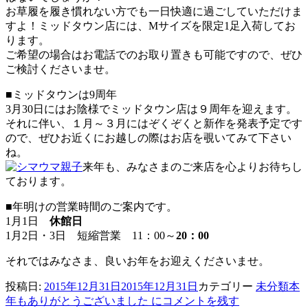
お草履を履き慣れない方でも一日快適に過ごしていただけま
すよ！ミッドタウン店には、Mサイズを限定1足入荷してお
ります。
ご希望の場合はお電話でのお取り置きも可能ですので、ぜひ
ご検討くださいませ。
■ミッドタウンは9周年
3月30日にはお陰様でミッドタウン店は９周年を迎えます。
それに伴い、１月～３月にはぞくぞくと新作を発表予定です
ので、ぜひお近くにお越しの際はお店を覗いてみて下さい
ね。
来年も、みなさまのご来店を心よりお待ちし
ております。
■年明けの営業時間のご案内です。
1月1日
休館日
1月2日・3日 短縮営業 11：00～
20：00
それではみなさま、良いお年をお迎えくださいませ。
投稿日:
2015年12月31日
2015年12月31日
カテゴリー
未分類
本
年もありがとうございました に
コメントを残す