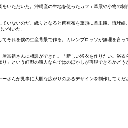
相談をいただいた。沖縄産の生地を使ったカフェ草履や小物の制
ていないのだ。織りとなると芭蕉布を筆頭に首里織、琉球絣
思い付いた。
てそれを僕の生産背景で作る。カレンブロッソが無理を言っ
屋冨祖さんに相談ができた。「新しい浴衣を作りたい。浴衣
取り」という紅型の職人ならではのぼかしが再現できるかどう
ーさんが見事に大胆な広がりのあるデザインを制作してくだ